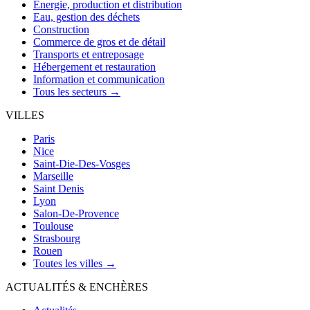
Énergie, production et distribution
Eau, gestion des déchets
Construction
Commerce de gros et de détail
Transports et entreposage
Hébergement et restauration
Information et communication
Tous les secteurs →
VILLES
Paris
Nice
Saint-Die-Des-Vosges
Marseille
Saint Denis
Lyon
Salon-De-Provence
Toulouse
Strasbourg
Rouen
Toutes les villes →
ACTUALITÉS & ENCHÈRES