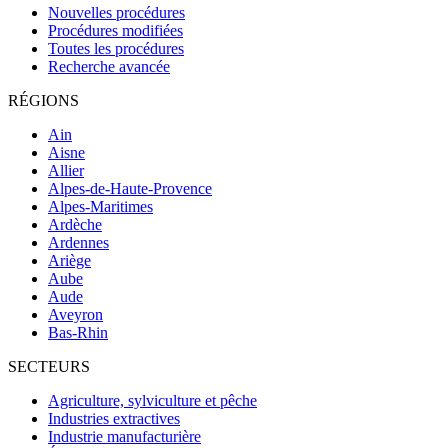
Nouvelles procédures
Procédures modifiées
Toutes les procédures
Recherche avancée
RÉGIONS
Ain
Aisne
Allier
Alpes-de-Haute-Provence
Alpes-Maritimes
Ardèche
Ardennes
Ariège
Aube
Aude
Aveyron
Bas-Rhin
SECTEURS
Agriculture, sylviculture et pêche
Industries extractives
Industrie manufacturière