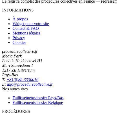
Le registre complet des procédures collectives en France — redressemen
INFORMATIONS
À propos
Widget pour votre site
Contact & FAQ
Mentions légales
Privacy
Cookies
procedurecollective.fr
Media Park
Locatie Heideheuvel H1
Mart Smeetslaan 1
1217 ZE Hilversum
Pays-Bas
T:
+31(0)85-3330016
E:
info@procedurecollective.fr
Nos autres sites
Faillissementsdossier
Pays-Bas
Faillissementsdossier
Belgique
PROCÉDURES