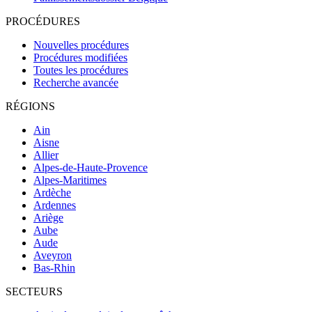
PROCÉDURES
Nouvelles procédures
Procédures modifiées
Toutes les procédures
Recherche avancée
RÉGIONS
Ain
Aisne
Allier
Alpes-de-Haute-Provence
Alpes-Maritimes
Ardèche
Ardennes
Ariège
Aube
Aude
Aveyron
Bas-Rhin
SECTEURS