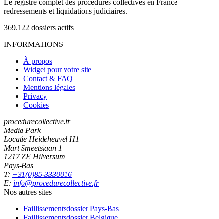
Le registre complet des procédures collectives en France —
redressements et liquidations judiciaires.
369.122
dossiers actifs
INFORMATIONS
À propos
Widget pour votre site
Contact & FAQ
Mentions légales
Privacy
Cookies
procedurecollective.fr
Media Park
Locatie Heideheuvel H1
Mart Smeetslaan 1
1217 ZE Hilversum
Pays-Bas
T:
+31(0)85-3330016
E:
info@procedurecollective.fr
Nos autres sites
Faillissementsdossier
Pays-Bas
Faillissementsdossier
Belgique