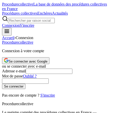
Procedure
collective
La base de données des procédures collectives
en France
Procédures collectives
Enchères
Actualités
Connexion
S'inscrire
Accueil
›
Connexion
Procedure
collective
Connexion à votre compte
Se connecter avec Google
ou se connecter avec e-mail
Adresse e-mail
Mot de passe
Oublié ?
Se connecter
Pas encore de compte ?
S'inscrire
Procedure
collective
Le registre complet des procédures collectives en France —