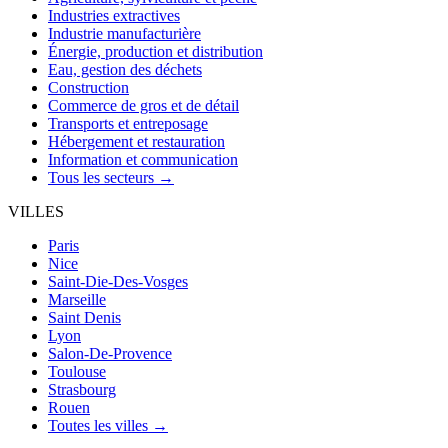
Industries extractives
Industrie manufacturière
Énergie, production et distribution
Eau, gestion des déchets
Construction
Commerce de gros et de détail
Transports et entreposage
Hébergement et restauration
Information et communication
Tous les secteurs →
VILLES
Paris
Nice
Saint-Die-Des-Vosges
Marseille
Saint Denis
Lyon
Salon-De-Provence
Toulouse
Strasbourg
Rouen
Toutes les villes →