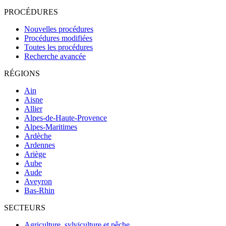
PROCÉDURES
Nouvelles procédures
Procédures modifiées
Toutes les procédures
Recherche avancée
RÉGIONS
Ain
Aisne
Allier
Alpes-de-Haute-Provence
Alpes-Maritimes
Ardèche
Ardennes
Ariège
Aube
Aude
Aveyron
Bas-Rhin
SECTEURS
Agriculture, sylviculture et pêche