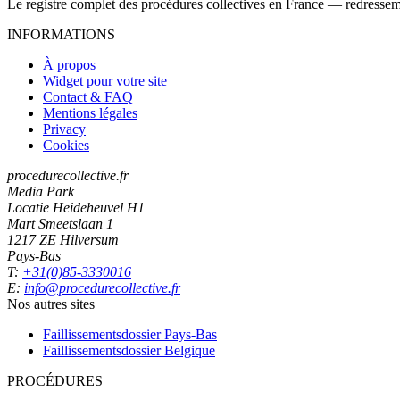
Le registre complet des procédures collectives en France — redressemen
INFORMATIONS
À propos
Widget pour votre site
Contact & FAQ
Mentions légales
Privacy
Cookies
procedurecollective.fr
Media Park
Locatie Heideheuvel H1
Mart Smeetslaan 1
1217 ZE Hilversum
Pays-Bas
T:
+31(0)85-3330016
E:
info@procedurecollective.fr
Nos autres sites
Faillissementsdossier
Pays-Bas
Faillissementsdossier
Belgique
PROCÉDURES