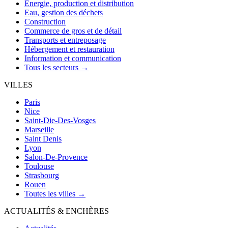
Énergie, production et distribution
Eau, gestion des déchets
Construction
Commerce de gros et de détail
Transports et entreposage
Hébergement et restauration
Information et communication
Tous les secteurs →
VILLES
Paris
Nice
Saint-Die-Des-Vosges
Marseille
Saint Denis
Lyon
Salon-De-Provence
Toulouse
Strasbourg
Rouen
Toutes les villes →
ACTUALITÉS & ENCHÈRES