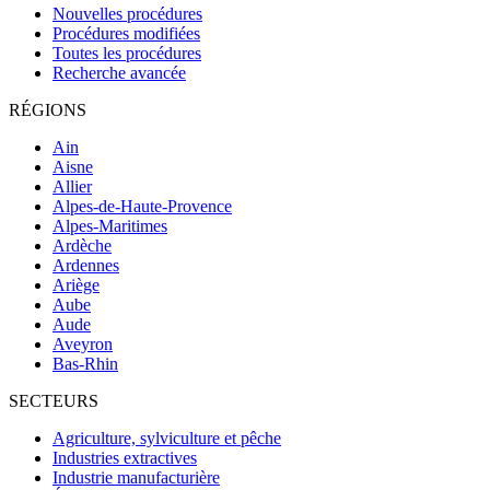
Nouvelles procédures
Procédures modifiées
Toutes les procédures
Recherche avancée
RÉGIONS
Ain
Aisne
Allier
Alpes-de-Haute-Provence
Alpes-Maritimes
Ardèche
Ardennes
Ariège
Aube
Aude
Aveyron
Bas-Rhin
SECTEURS
Agriculture, sylviculture et pêche
Industries extractives
Industrie manufacturière