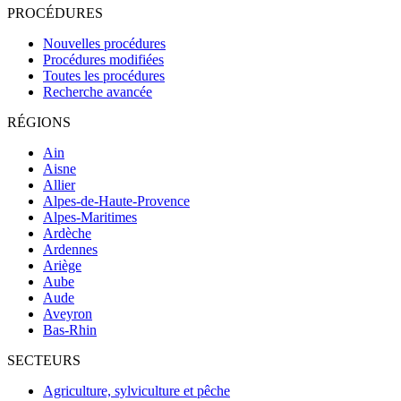
PROCÉDURES
Nouvelles procédures
Procédures modifiées
Toutes les procédures
Recherche avancée
RÉGIONS
Ain
Aisne
Allier
Alpes-de-Haute-Provence
Alpes-Maritimes
Ardèche
Ardennes
Ariège
Aube
Aude
Aveyron
Bas-Rhin
SECTEURS
Agriculture, sylviculture et pêche