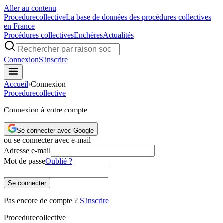
Aller au contenu
Procedure
collective
La base de données des procédures collectives
en France
Procédures collectives
Enchères
Actualités
Connexion
S'inscrire
Accueil
›
Connexion
Procedure
collective
Connexion à votre compte
Se connecter avec Google
ou se connecter avec e-mail
Adresse e-mail
Mot de passe
Oublié ?
Se connecter
Pas encore de compte ?
S'inscrire
Procedure
collective