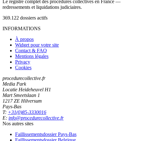
Le registre complet des procédures collectives en France —
redressements et liquidations judiciaires.
369.122
dossiers actifs
INFORMATIONS
À propos
Widget pour votre site
Contact & FAQ
Mentions légales
Privacy
Cookies
procedurecollective.fr
Media Park
Locatie Heideheuvel H1
Mart Smeetslaan 1
1217 ZE Hilversum
Pays-Bas
T:
+31(0)85-3330016
E:
info@procedurecollective.fr
Nos autres sites
Faillissementsdossier
Pays-Bas
Faillissementsdossier
Belgique