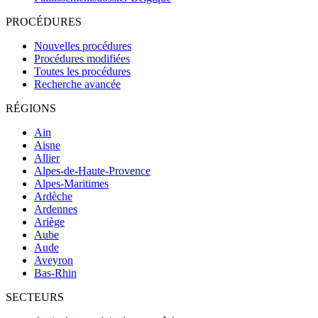
PROCÉDURES
Nouvelles procédures
Procédures modifiées
Toutes les procédures
Recherche avancée
RÉGIONS
Ain
Aisne
Allier
Alpes-de-Haute-Provence
Alpes-Maritimes
Ardèche
Ardennes
Ariège
Aube
Aude
Aveyron
Bas-Rhin
SECTEURS