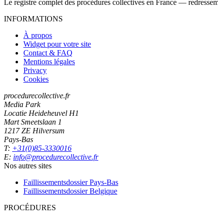
Le registre complet des procédures collectives en France — redressemen
INFORMATIONS
À propos
Widget pour votre site
Contact & FAQ
Mentions légales
Privacy
Cookies
procedurecollective.fr
Media Park
Locatie Heideheuvel H1
Mart Smeetslaan 1
1217 ZE Hilversum
Pays-Bas
T:
+31(0)85-3330016
E:
info@procedurecollective.fr
Nos autres sites
Faillissementsdossier
Pays-Bas
Faillissementsdossier
Belgique
PROCÉDURES