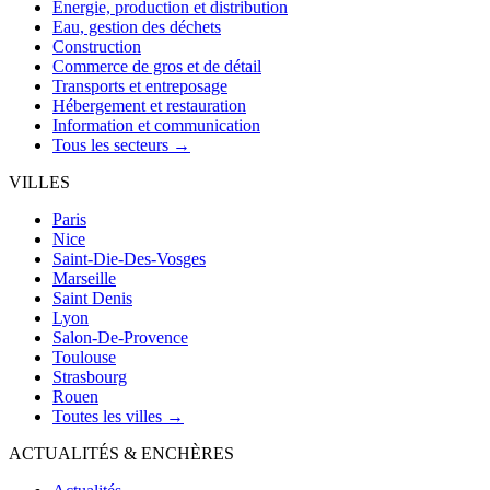
Énergie, production et distribution
Eau, gestion des déchets
Construction
Commerce de gros et de détail
Transports et entreposage
Hébergement et restauration
Information et communication
Tous les secteurs →
VILLES
Paris
Nice
Saint-Die-Des-Vosges
Marseille
Saint Denis
Lyon
Salon-De-Provence
Toulouse
Strasbourg
Rouen
Toutes les villes →
ACTUALITÉS & ENCHÈRES