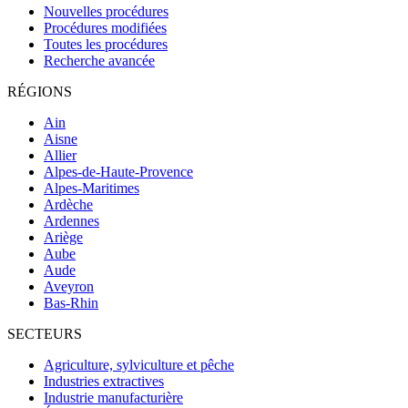
Nouvelles procédures
Procédures modifiées
Toutes les procédures
Recherche avancée
RÉGIONS
Ain
Aisne
Allier
Alpes-de-Haute-Provence
Alpes-Maritimes
Ardèche
Ardennes
Ariège
Aube
Aude
Aveyron
Bas-Rhin
SECTEURS
Agriculture, sylviculture et pêche
Industries extractives
Industrie manufacturière