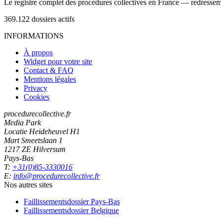
Le registre complet des procédures collectives en France — redressemen
369.122
dossiers actifs
INFORMATIONS
À propos
Widget pour votre site
Contact & FAQ
Mentions légales
Privacy
Cookies
procedurecollective.fr
Media Park
Locatie Heideheuvel H1
Mart Smeetslaan 1
1217 ZE Hilversum
Pays-Bas
T:
+31(0)85-3330016
E:
info@procedurecollective.fr
Nos autres sites
Faillissementsdossier
Pays-Bas
Faillissementsdossier
Belgique