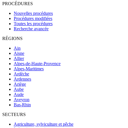
PROCÉDURES
Nouvelles procédures
Procédures modifiées
Toutes les procédures
Recherche avancée
RÉGIONS
Ain
Aisne
Allier
Alpes-de-Haute-Provence
Alpes-Maritimes
Ardèche
Ardennes
Ariège
Aube
Aude
Aveyron
Bas-Rhin
SECTEURS
Agriculture, sylviculture et pêche