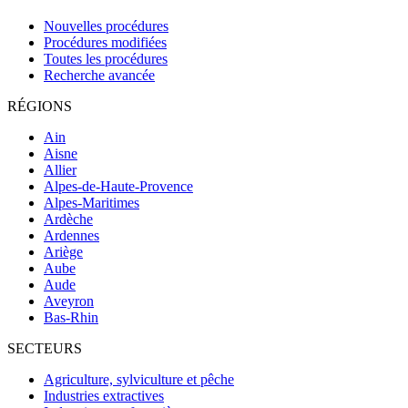
Nouvelles procédures
Procédures modifiées
Toutes les procédures
Recherche avancée
RÉGIONS
Ain
Aisne
Allier
Alpes-de-Haute-Provence
Alpes-Maritimes
Ardèche
Ardennes
Ariège
Aube
Aude
Aveyron
Bas-Rhin
SECTEURS
Agriculture, sylviculture et pêche
Industries extractives