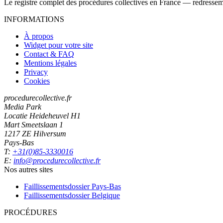
Le registre complet des procédures collectives en France — redressemen
INFORMATIONS
À propos
Widget pour votre site
Contact & FAQ
Mentions légales
Privacy
Cookies
procedurecollective.fr
Media Park
Locatie Heideheuvel H1
Mart Smeetslaan 1
1217 ZE Hilversum
Pays-Bas
T:
+31(0)85-3330016
E:
info@procedurecollective.fr
Nos autres sites
Faillissementsdossier
Pays-Bas
Faillissementsdossier
Belgique
PROCÉDURES