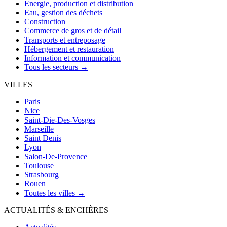
Énergie, production et distribution
Eau, gestion des déchets
Construction
Commerce de gros et de détail
Transports et entreposage
Hébergement et restauration
Information et communication
Tous les secteurs →
VILLES
Paris
Nice
Saint-Die-Des-Vosges
Marseille
Saint Denis
Lyon
Salon-De-Provence
Toulouse
Strasbourg
Rouen
Toutes les villes →
ACTUALITÉS & ENCHÈRES