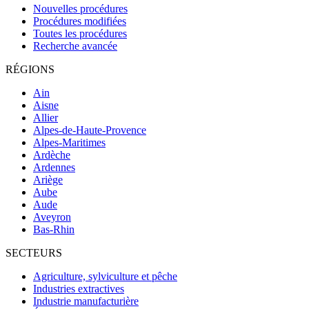
Nouvelles procédures
Procédures modifiées
Toutes les procédures
Recherche avancée
RÉGIONS
Ain
Aisne
Allier
Alpes-de-Haute-Provence
Alpes-Maritimes
Ardèche
Ardennes
Ariège
Aube
Aude
Aveyron
Bas-Rhin
SECTEURS
Agriculture, sylviculture et pêche
Industries extractives
Industrie manufacturière