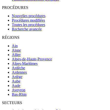
PROCÉDURES
Nouvelles procédures
Procédures modifiées
Toutes les procédures
Recherche avancée
RÉGIONS
Ain
Aisne
Allier
Alpes-de-Haute-Provence
Alpes-Maritimes
Ardèche
Ardennes
Ariège
Aube
Aude
Aveyron
Bas-Rhin
SECTEURS