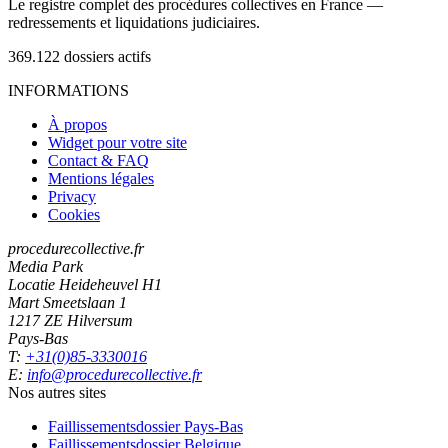
Le registre complet des procédures collectives en France —
redressements et liquidations judiciaires.
369.122
dossiers actifs
INFORMATIONS
À propos
Widget pour votre site
Contact & FAQ
Mentions légales
Privacy
Cookies
procedurecollective.fr
Media Park
Locatie Heideheuvel H1
Mart Smeetslaan 1
1217 ZE Hilversum
Pays-Bas
T:
+31(0)85-3330016
E:
info@procedurecollective.fr
Nos autres sites
Faillissementsdossier
Pays-Bas
Faillissementsdossier
Belgique