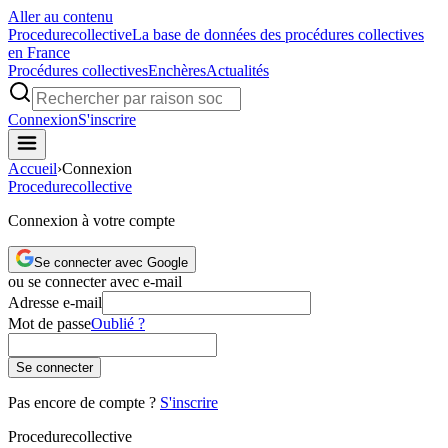
Aller au contenu
Procedure
collective
La base de données des procédures collectives
en France
Procédures collectives
Enchères
Actualités
Connexion
S'inscrire
Accueil
›
Connexion
Procedure
collective
Connexion à votre compte
Se connecter avec Google
ou se connecter avec e-mail
Adresse e-mail
Mot de passe
Oublié ?
Se connecter
Pas encore de compte ?
S'inscrire
Procedure
collective