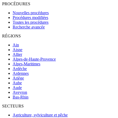
PROCÉDURES
Nouvelles procédures
Procédures modifiées
Toutes les procédures
Recherche avancée
RÉGIONS
Ain
Aisne
Allier
Alpes-de-Haute-Provence
Alpes-Maritimes
Ardèche
Ardennes
Ariège
Aube
Aude
Aveyron
Bas-Rhin
SECTEURS
Agriculture, sylviculture et pêche