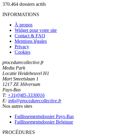
370.464
dossiers actifs
INFORMATIONS
À propos
Widget pour votre site
Contact & FAQ
Mentions légales
Privacy
Cookies
procedurecollective.fr
Media Park
Locatie Heideheuvel H1
Mart Smeetslaan 1
1217 ZE Hilversum
Pays-Bas
T:
+31(0)85-3330016
E:
info@procedurecollective.fr
Nos autres sites
Faillissementsdossier
Pays-Bas
Faillissementsdossier
Belgique
PROCÉDURES