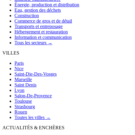
Énergie, production et distribution
Eau, gestion des déchets
Construction
Commerce de gros et de détail
Transports et entreposage
Hébergement et restauration
Information et communication
Tous les secteurs →
VILLES
Paris
Nice
Saint-Die-Des-Vosges
Marseille
Saint Denis
Lyon
Salon-De-Provence
Toulouse
Strasbourg
Rouen
Toutes les villes →
ACTUALITÉS & ENCHÈRES