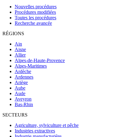
Nouvelles procédures
Procédures modifiées
Toutes les procédures
Recherche avancée
RÉGIONS
Ain
Aisne
Allier
Alpes-de-Haute-Provence
Alpes-Maritimes
Ardèche
Ardennes
Ariège
Aube
Aude
Aveyron
Bas-Rhin
SECTEURS
Agriculture, sylviculture et pêche
Industries extractives
Industrie manufacturière