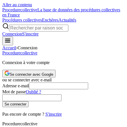
Aller au contenu
Procedure
collective
La base de données des procédures collectives
en France
Procédures collectives
Enchères
Actualités
Connexion
S'inscrire
Accueil
›
Connexion
Procedure
collective
Connexion à votre compte
Se connecter avec Google
ou se connecter avec e-mail
Adresse e-mail
Mot de passe
Oublié ?
Se connecter
Pas encore de compte ?
S'inscrire
Procedure
collective