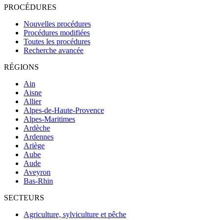
PROCÉDURES
Nouvelles procédures
Procédures modifiées
Toutes les procédures
Recherche avancée
RÉGIONS
Ain
Aisne
Allier
Alpes-de-Haute-Provence
Alpes-Maritimes
Ardèche
Ardennes
Ariège
Aube
Aude
Aveyron
Bas-Rhin
SECTEURS
Agriculture, sylviculture et pêche