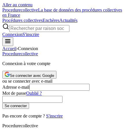
Aller au contenu
Procedure
collective
La base de données des procédures collectives
en France
Procédures collectives
Enchères
Actualités
Connexion
S'inscrire
Accueil
›
Connexion
Procedure
collective
Connexion à votre compte
Se connecter avec Google
ou se connecter avec e-mail
Adresse e-mail
Mot de passe
Oublié ?
Se connecter
Pas encore de compte ?
S'inscrire
Procedure
collective