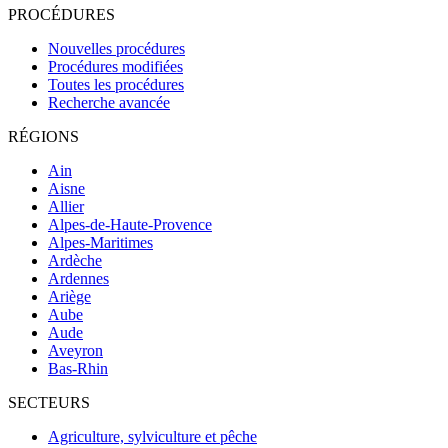
PROCÉDURES
Nouvelles procédures
Procédures modifiées
Toutes les procédures
Recherche avancée
RÉGIONS
Ain
Aisne
Allier
Alpes-de-Haute-Provence
Alpes-Maritimes
Ardèche
Ardennes
Ariège
Aube
Aude
Aveyron
Bas-Rhin
SECTEURS
Agriculture, sylviculture et pêche