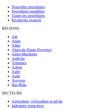
Nouvelles procédures
Procédures modifiées
Toutes les procédures
Recherche avancée
RÉGIONS
Ain
Aisne
Allier
Alpes-de-Haute-Provence
Alpes-Maritimes
Ardèche
Ardennes
Ariège
Aube
Aude
Aveyron
Bas-Rhin
SECTEURS
Agriculture, sylviculture et pêche
Industries extractives