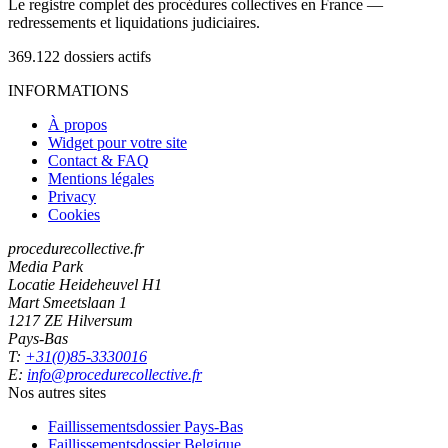
Le registre complet des procédures collectives en France —
redressements et liquidations judiciaires.
369.122
dossiers actifs
INFORMATIONS
À propos
Widget pour votre site
Contact & FAQ
Mentions légales
Privacy
Cookies
procedurecollective.fr
Media Park
Locatie Heideheuvel H1
Mart Smeetslaan 1
1217 ZE Hilversum
Pays-Bas
T:
+31(0)85-3330016
E:
info@procedurecollective.fr
Nos autres sites
Faillissementsdossier
Pays-Bas
Faillissementsdossier
Belgique