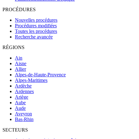
PROCÉDURES
Nouvelles procédures
Procédures modifiées
Toutes les procédures
Recherche avancée
RÉGIONS
Ain
Aisne
Allier
Alpes-de-Haute-Provence
Alpes-Maritimes
Ardèche
Ardennes
Ariège
Aube
Aude
Aveyron
Bas-Rhin
SECTEURS