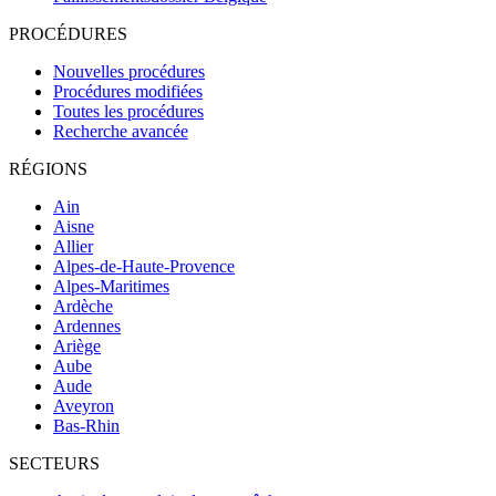
PROCÉDURES
Nouvelles procédures
Procédures modifiées
Toutes les procédures
Recherche avancée
RÉGIONS
Ain
Aisne
Allier
Alpes-de-Haute-Provence
Alpes-Maritimes
Ardèche
Ardennes
Ariège
Aube
Aude
Aveyron
Bas-Rhin
SECTEURS