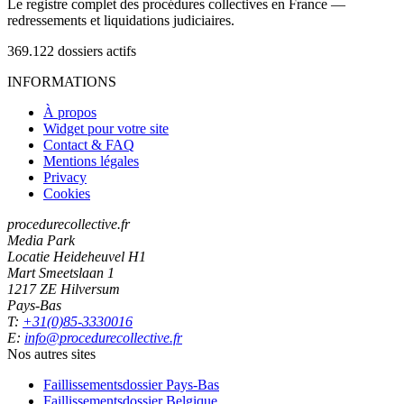
Le registre complet des procédures collectives en France —
redressements et liquidations judiciaires.
369.122
dossiers actifs
INFORMATIONS
À propos
Widget pour votre site
Contact & FAQ
Mentions légales
Privacy
Cookies
procedurecollective.fr
Media Park
Locatie Heideheuvel H1
Mart Smeetslaan 1
1217 ZE Hilversum
Pays-Bas
T:
+31(0)85-3330016
E:
info@procedurecollective.fr
Nos autres sites
Faillissementsdossier
Pays-Bas
Faillissementsdossier
Belgique