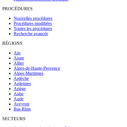
PROCÉDURES
Nouvelles procédures
Procédures modifiées
Toutes les procédures
Recherche avancée
RÉGIONS
Ain
Aisne
Allier
Alpes-de-Haute-Provence
Alpes-Maritimes
Ardèche
Ardennes
Ariège
Aube
Aude
Aveyron
Bas-Rhin
SECTEURS