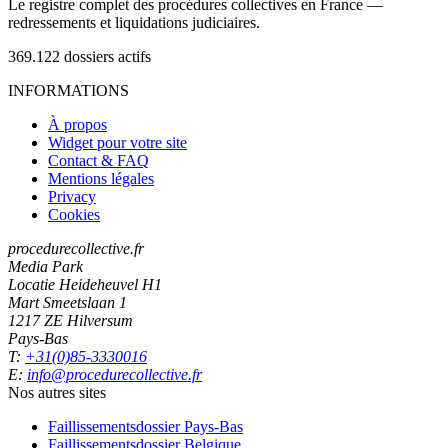
Le registre complet des procédures collectives en France —
redressements et liquidations judiciaires.
369.122
dossiers actifs
INFORMATIONS
À propos
Widget pour votre site
Contact & FAQ
Mentions légales
Privacy
Cookies
procedurecollective.fr
Media Park
Locatie Heideheuvel H1
Mart Smeetslaan 1
1217 ZE Hilversum
Pays-Bas
T:
+31(0)85-3330016
E:
info@procedurecollective.fr
Nos autres sites
Faillissementsdossier
Pays-Bas
Faillissementsdossier
Belgique