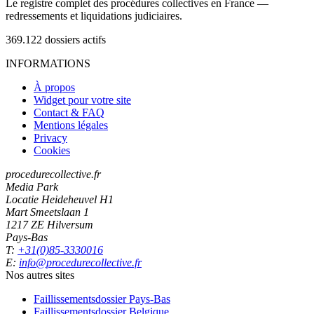
Le registre complet des procédures collectives en France —
redressements et liquidations judiciaires.
369.122
dossiers actifs
INFORMATIONS
À propos
Widget pour votre site
Contact & FAQ
Mentions légales
Privacy
Cookies
procedurecollective.fr
Media Park
Locatie Heideheuvel H1
Mart Smeetslaan 1
1217 ZE Hilversum
Pays-Bas
T:
+31(0)85-3330016
E:
info@procedurecollective.fr
Nos autres sites
Faillissementsdossier
Pays-Bas
Faillissementsdossier
Belgique