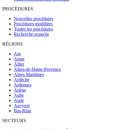
PROCÉDURES
Nouvelles procédures
Procédures modifiées
Toutes les procédures
Recherche avancée
RÉGIONS
Ain
Aisne
Allier
Alpes-de-Haute-Provence
Alpes-Maritimes
Ardèche
Ardennes
Ariège
Aube
Aude
Aveyron
Bas-Rhin
SECTEURS