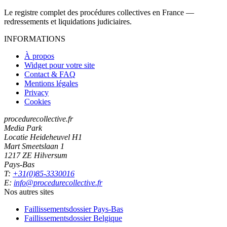
Le registre complet des procédures collectives en France —
redressements et liquidations judiciaires.
INFORMATIONS
À propos
Widget pour votre site
Contact & FAQ
Mentions légales
Privacy
Cookies
procedurecollective.fr
Media Park
Locatie Heideheuvel H1
Mart Smeetslaan 1
1217 ZE Hilversum
Pays-Bas
T:
+31(0)85-3330016
E:
info@procedurecollective.fr
Nos autres sites
Faillissementsdossier
Pays-Bas
Faillissementsdossier
Belgique