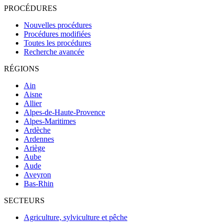
PROCÉDURES
Nouvelles procédures
Procédures modifiées
Toutes les procédures
Recherche avancée
RÉGIONS
Ain
Aisne
Allier
Alpes-de-Haute-Provence
Alpes-Maritimes
Ardèche
Ardennes
Ariège
Aube
Aude
Aveyron
Bas-Rhin
SECTEURS
Agriculture, sylviculture et pêche