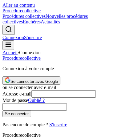
Aller au contenu
Procedure
collective
Procédures collectives
Nouvelles procédures
collectives
Enchères
Actualités
Connexion
S'inscrire
Accueil
›
Connexion
Procedure
collective
Connexion à votre compte
Se connecter avec Google
ou se connecter avec e-mail
Adresse e-mail
Mot de passe
Oublié ?
Se connecter
Pas encore de compte ?
S'inscrire
Procedure
collective