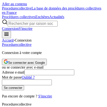
Aller au contenu
Procedure
collective
La base de données des procédures collectives
en France
Procédures collectives
Enchères
Actualités
Connexion
S'inscrire
Accueil
›
Connexion
Procedure
collective
Connexion à votre compte
Se connecter avec Google
ou se connecter avec e-mail
Adresse e-mail
Mot de passe
Oublié ?
Se connecter
Pas encore de compte ?
S'inscrire
Procedure
collective