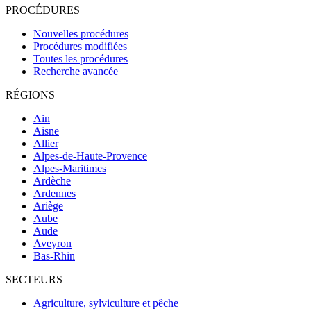
PROCÉDURES
Nouvelles procédures
Procédures modifiées
Toutes les procédures
Recherche avancée
RÉGIONS
Ain
Aisne
Allier
Alpes-de-Haute-Provence
Alpes-Maritimes
Ardèche
Ardennes
Ariège
Aube
Aude
Aveyron
Bas-Rhin
SECTEURS
Agriculture, sylviculture et pêche