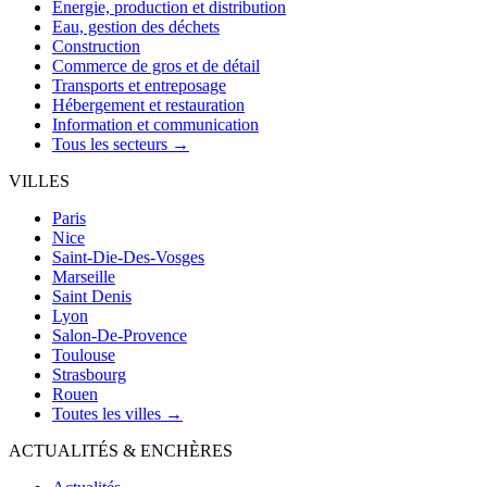
Énergie, production et distribution
Eau, gestion des déchets
Construction
Commerce de gros et de détail
Transports et entreposage
Hébergement et restauration
Information et communication
Tous les secteurs →
VILLES
Paris
Nice
Saint-Die-Des-Vosges
Marseille
Saint Denis
Lyon
Salon-De-Provence
Toulouse
Strasbourg
Rouen
Toutes les villes →
ACTUALITÉS & ENCHÈRES