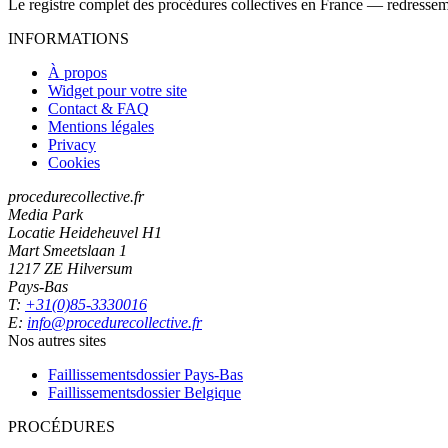
Le registre complet des procédures collectives en France — redressemen
INFORMATIONS
À propos
Widget pour votre site
Contact & FAQ
Mentions légales
Privacy
Cookies
procedurecollective.fr
Media Park
Locatie Heideheuvel H1
Mart Smeetslaan 1
1217 ZE Hilversum
Pays-Bas
T:
+31(0)85-3330016
E:
info@procedurecollective.fr
Nos autres sites
Faillissementsdossier
Pays-Bas
Faillissementsdossier
Belgique
PROCÉDURES