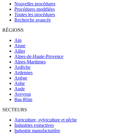
Nouvelles procédures
Procédures modifiées
Toutes les procédures
Recherche avancée
RÉGIONS
Ain
Aisne
Allier
Alpes-de-Haute-Provence
Alpes-Maritimes
Ardèche
Ardennes
Ariège
Aube
Aude
Aveyron
Bas-Rhin
SECTEURS
Agriculture, sylviculture et pêche
Industries extractives
Industrie manufacturière