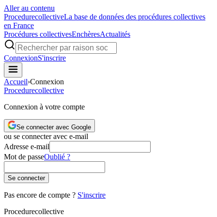
Aller au contenu
Procedure
collective
La base de données des procédures collectives
en France
Procédures collectives
Enchères
Actualités
Connexion
S'inscrire
Accueil
›
Connexion
Procedure
collective
Connexion à votre compte
Se connecter avec Google
ou se connecter avec e-mail
Adresse e-mail
Mot de passe
Oublié ?
Se connecter
Pas encore de compte ?
S'inscrire
Procedure
collective