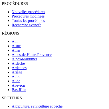
PROCÉDURES
Nouvelles procédures
Procédures modifiées
Toutes les procédures
Recherche avancée
RÉGIONS
Ain
Aisne
Allier
Alpes-de-Haute-Provence
Alpes-Maritimes
Ardèche
Ardennes
Ariège
Aube
Aude
Aveyron
Bas-Rhin
SECTEURS
Agriculture, sylviculture et pêche