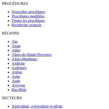
PROCÉDURES
Nouvelles procédures
Procédures modifiées
Toutes les procédures
Recherche avancée
RÉGIONS
Ain
Aisne
Allier
Alpes-de-Haute-Provence
Alpes-Maritimes
Ardèche
Ardennes
Ariège
Aube
Aude
Aveyron
Bas-Rhin
SECTEURS
Agriculture, sylviculture et pêche