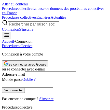
Aller au contenu
Procedure
collective
La base de données des procédures collectives
en France
Procédures collectives
Enchères
Actualités
Connexion
S'inscrire
Accueil
›
Connexion
Procedure
collective
Connexion à votre compte
Se connecter avec Google
ou se connecter avec e-mail
Adresse e-mail
Mot de passe
Oublié ?
Se connecter
Pas encore de compte ?
S'inscrire
Procedure
collective