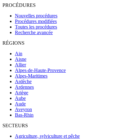
PROCÉDURES
Nouvelles procédures
Procédures modifiées
Toutes les procédures
Recherche avancée
RÉGIONS
Ain
Aisne
Allier
Alpes-de-Haute-Provence
Alpes-Maritimes
Ardèche
Ardennes
Ariège
Aube
Aude
Aveyron
Bas-Rhin
SECTEURS
Agriculture, sylviculture et pêche