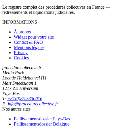
Le registre complet des procédures collectives en France —
redressements et liquidations judiciaires.
INFORMATIONS
À propos
Widget pour votre site
Contact & FAQ
Mentions légales
Privacy
Cookies
procedurecollective.fr
Media Park
Locatie Heideheuvel H1
Mart Smeetslaan 1
1217 ZE Hilversum
Pays-Bas
T:
+31(0)85-3330016
E:
info@procedurecollective.fr
Nos autres sites
Faillissementsdossier
Pays-Bas
Faillissementsdossier
Belgique