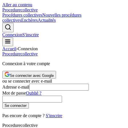
Aller au contenu
Procedure
collective
Procédures collectives
Nouvelles procédures
collectives
Enchères
Actualités
Connexion
S'inscrire
Accueil
›
Connexion
Procedure
collective
Connexion à votre compte
Se connecter avec Google
ou se connecter avec e-mail
Adresse e-mail
Mot de passe
Oublié ?
Se connecter
Pas encore de compte ?
S'inscrire
Procedure
collective