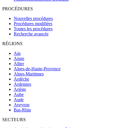
PROCÉDURES
Nouvelles procédures
Procédures modifiées
Toutes les procédures
Recherche avancée
RÉGIONS
Ain
Aisne
Allier
Alpes-de-Haute-Provence
Alpes-Maritimes
Ardèche
Ardennes
Ariège
Aube
Aude
Aveyron
Bas-Rhin
SECTEURS