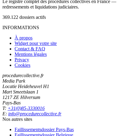
Le registre complet des procédures collectives en France —
redressements et liquidations judiciaires.
369.122
dossiers actifs
INFORMATIONS
À propos
Widget pour votre site
Contact & FAQ
Mentions légales
Privacy
Cookies
procedurecollective.fr
Media Park
Locatie Heideheuvel H1
Mart Smeetslaan 1
1217 ZE Hilversum
Pays-Bas
T:
+31(0)85-3330016
E:
info@procedurecollective.fr
Nos autres sites
Faillissementsdossier
Pays-Bas
Faillissementsdossier
Belgique