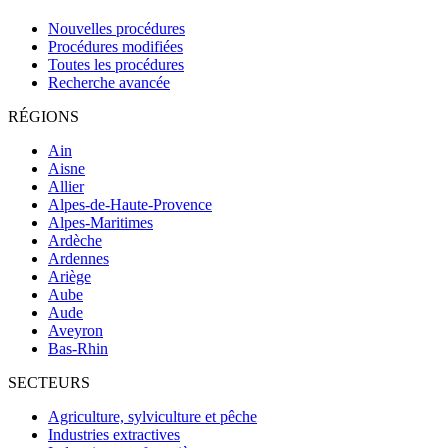
Nouvelles procédures
Procédures modifiées
Toutes les procédures
Recherche avancée
RÉGIONS
Ain
Aisne
Allier
Alpes-de-Haute-Provence
Alpes-Maritimes
Ardèche
Ardennes
Ariège
Aube
Aude
Aveyron
Bas-Rhin
SECTEURS
Agriculture, sylviculture et pêche
Industries extractives