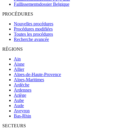
Faillissementsdossier
Belgique
PROCÉDURES
Nouvelles procédures
Procédures modifiées
Toutes les procédures
Recherche avancée
RÉGIONS
Ain
Aisne
Allier
Alpes-de-Haute-Provence
Alpes-Maritimes
Ardèche
Ardennes
Ariège
Aube
Aude
Aveyron
Bas-Rhin
SECTEURS