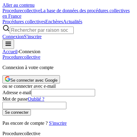
Aller au contenu
Procedure
collective
La base de données des procédures collectives
en France
Procédures collectives
Enchères
Actualités
Connexion
S'inscrire
Accueil
›
Connexion
Procedure
collective
Connexion à votre compte
Se connecter avec Google
ou se connecter avec e-mail
Adresse e-mail
Mot de passe
Oublié ?
Se connecter
Pas encore de compte ?
S'inscrire
Procedure
collective