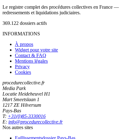
Le registre complet des procédures collectives en France —
redressements et liquidations judiciaires.
369.122
dossiers actifs
INFORMATIONS
À propos
Widget pour votre site
Contact & FAQ
Mentions légales
Privacy
Cookies
procedurecollective.fr
Media Park
Locatie Heideheuvel H1
Mart Smeetslaan 1
1217 ZE Hilversum
Pays-Bas
T:
+31(0)85-3330016
E:
info@procedurecollective.fr
Nos autres sites
Faillissementsdossier
Pays-Bas