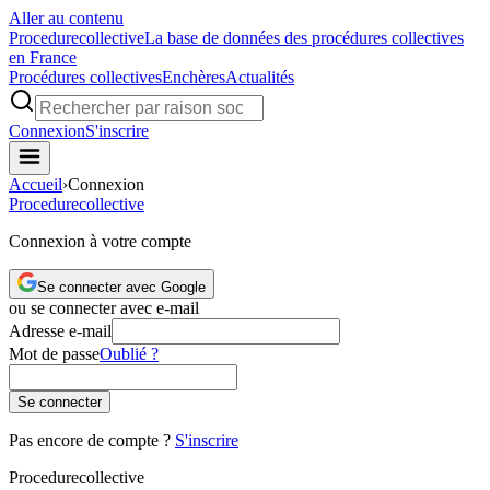
Aller au contenu
Procedure
collective
La base de données des procédures collectives
en France
Procédures collectives
Enchères
Actualités
Connexion
S'inscrire
Accueil
›
Connexion
Procedure
collective
Connexion à votre compte
Se connecter avec Google
ou se connecter avec e-mail
Adresse e-mail
Mot de passe
Oublié ?
Se connecter
Pas encore de compte ?
S'inscrire
Procedure
collective