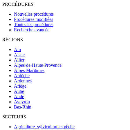
PROCÉDURES
Nouvelles procédures
Procédures modifiées
Toutes les procédures
Recherche avancée
RÉGIONS
Ain
Aisne
Allier
Alpes-de-Haute-Provence
Alpes-Maritimes
Ardèche
Ardennes
Ariège
Aube
Aude
Aveyron
Bas-Rhin
SECTEURS
Agriculture, sylviculture et pêche