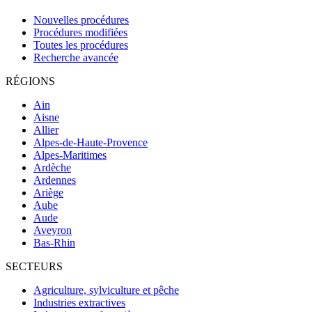
Nouvelles procédures
Procédures modifiées
Toutes les procédures
Recherche avancée
RÉGIONS
Ain
Aisne
Allier
Alpes-de-Haute-Provence
Alpes-Maritimes
Ardèche
Ardennes
Ariège
Aube
Aude
Aveyron
Bas-Rhin
SECTEURS
Agriculture, sylviculture et pêche
Industries extractives