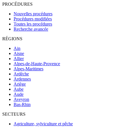
PROCÉDURES
Nouvelles procédures
Procédures modifiées
Toutes les procédures
Recherche avancée
RÉGIONS
Ain
Aisne
Allier
Alpes-de-Haute-Provence
Alpes-Maritimes
Ardèche
Ardennes
Ariège
Aube
Aude
Aveyron
Bas-Rhin
SECTEURS
Agriculture, sylviculture et pêche