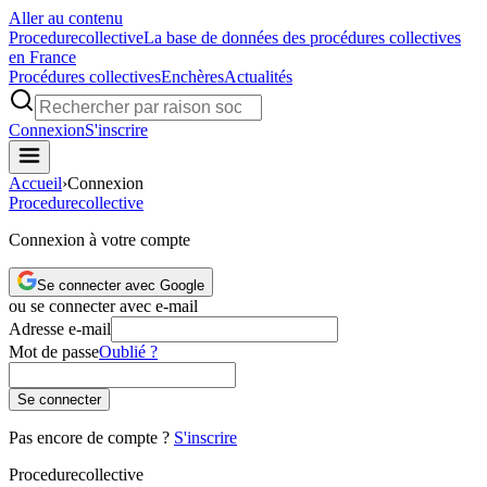
Aller au contenu
Procedure
collective
La base de données des procédures collectives
en France
Procédures collectives
Enchères
Actualités
Connexion
S'inscrire
Accueil
›
Connexion
Procedure
collective
Connexion à votre compte
Se connecter avec Google
ou se connecter avec e-mail
Adresse e-mail
Mot de passe
Oublié ?
Se connecter
Pas encore de compte ?
S'inscrire
Procedure
collective