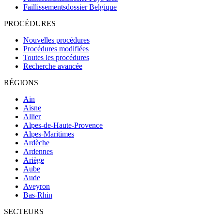
Faillissementsdossier
Belgique
PROCÉDURES
Nouvelles procédures
Procédures modifiées
Toutes les procédures
Recherche avancée
RÉGIONS
Ain
Aisne
Allier
Alpes-de-Haute-Provence
Alpes-Maritimes
Ardèche
Ardennes
Ariège
Aube
Aude
Aveyron
Bas-Rhin
SECTEURS