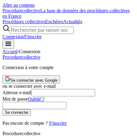
Aller au contenu
Procedure
collective
La base de données des procédures collectives
en France
Procédures collectives
Enchères
Actualités
Connexion
S'inscrire
Accueil
›
Connexion
Procedure
collective
Connexion à votre compte
Se connecter avec Google
ou se connecter avec e-mail
Adresse e-mail
Mot de passe
Oublié ?
Se connecter
Pas encore de compte ?
S'inscrire
Procedure
collective