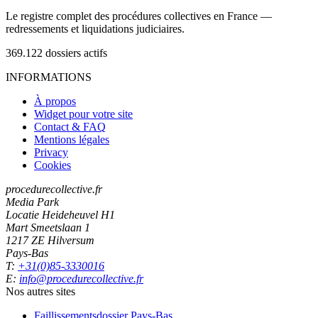
Le registre complet des procédures collectives en France —
redressements et liquidations judiciaires.
369.122
dossiers actifs
INFORMATIONS
À propos
Widget pour votre site
Contact & FAQ
Mentions légales
Privacy
Cookies
procedurecollective.fr
Media Park
Locatie Heideheuvel H1
Mart Smeetslaan 1
1217 ZE Hilversum
Pays-Bas
T:
+31(0)85-3330016
E:
info@procedurecollective.fr
Nos autres sites
Faillissementsdossier
Pays-Bas