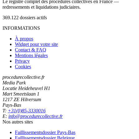
Le registre complet des procédures collectives en France —
redressements et liquidations judiciaires.
369.122
dossiers actifs
INFORMATIONS
À propos
Widget pour votre site
Contact & FAQ
Mentions légales
Privacy
Cookies
procedurecollective.fr
Media Park
Locatie Heideheuvel H1
Mart Smeetslaan 1
1217 ZE Hilversum
Pays-Bas
T:
+31(0)85-3330016
E:
info@procedurecollective.fr
Nos autres sites
Faillissementsdossier
Pays-Bas
Faillissementsdossier
Belgique