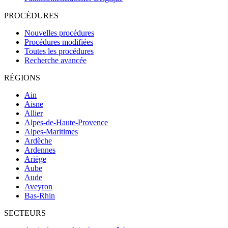
PROCÉDURES
Nouvelles procédures
Procédures modifiées
Toutes les procédures
Recherche avancée
RÉGIONS
Ain
Aisne
Allier
Alpes-de-Haute-Provence
Alpes-Maritimes
Ardèche
Ardennes
Ariège
Aube
Aude
Aveyron
Bas-Rhin
SECTEURS