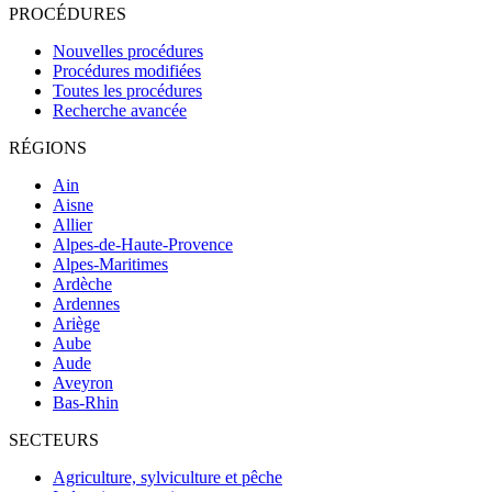
PROCÉDURES
Nouvelles procédures
Procédures modifiées
Toutes les procédures
Recherche avancée
RÉGIONS
Ain
Aisne
Allier
Alpes-de-Haute-Provence
Alpes-Maritimes
Ardèche
Ardennes
Ariège
Aube
Aude
Aveyron
Bas-Rhin
SECTEURS
Agriculture, sylviculture et pêche