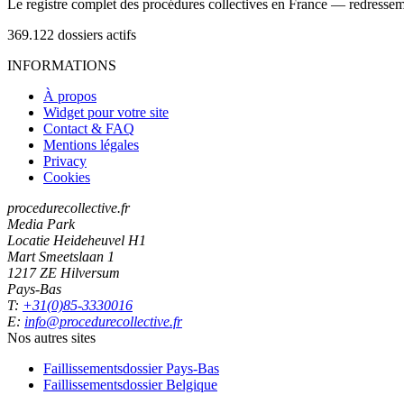
Le registre complet des procédures collectives en France — redressemen
369.122
dossiers actifs
INFORMATIONS
À propos
Widget pour votre site
Contact & FAQ
Mentions légales
Privacy
Cookies
procedurecollective.fr
Media Park
Locatie Heideheuvel H1
Mart Smeetslaan 1
1217 ZE Hilversum
Pays-Bas
T:
+31(0)85-3330016
E:
info@procedurecollective.fr
Nos autres sites
Faillissementsdossier
Pays-Bas
Faillissementsdossier
Belgique