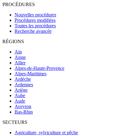
PROCÉDURES
Nouvelles procédures
Procédures modifiées
Toutes les procédures
Recherche avancée
RÉGIONS
Ain
Aisne
Allier
Alpes-de-Haute-Provence
Alpes-Maritimes
Ardèche
Ardennes
Ariège
Aube
Aude
Aveyron
Bas-Rhin
SECTEURS
Agriculture, sylviculture et pêche