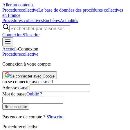
Aller au contenu
Procedure
collective
La base de données des procédures collectives
en France
Procédures collectives
Enchères
Actualités
Connexion
S'inscrire
Accueil
›
Connexion
Procedure
collective
Connexion à votre compte
Se connecter avec Google
ou se connecter avec e-mail
Adresse e-mail
Mot de passe
Oublié ?
Se connecter
Pas encore de compte ?
S'inscrire
Procedure
collective