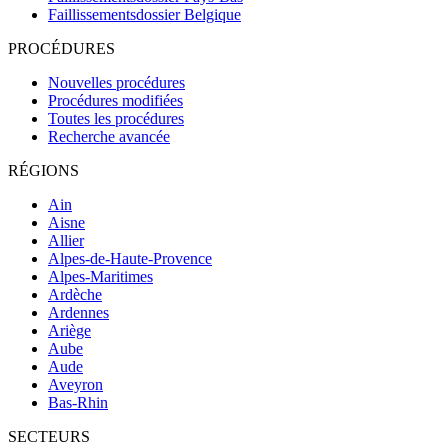
Faillissementsdossier
Belgique
PROCÉDURES
Nouvelles procédures
Procédures modifiées
Toutes les procédures
Recherche avancée
RÉGIONS
Ain
Aisne
Allier
Alpes-de-Haute-Provence
Alpes-Maritimes
Ardèche
Ardennes
Ariège
Aube
Aude
Aveyron
Bas-Rhin
SECTEURS