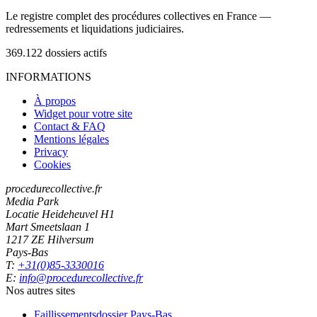
Le registre complet des procédures collectives en France —
redressements et liquidations judiciaires.
369.122
dossiers actifs
INFORMATIONS
À propos
Widget pour votre site
Contact & FAQ
Mentions légales
Privacy
Cookies
procedurecollective.fr
Media Park
Locatie Heideheuvel H1
Mart Smeetslaan 1
1217 ZE Hilversum
Pays-Bas
T:
+31(0)85-3330016
E:
info@procedurecollective.fr
Nos autres sites
Faillissementsdossier
Pays-Bas