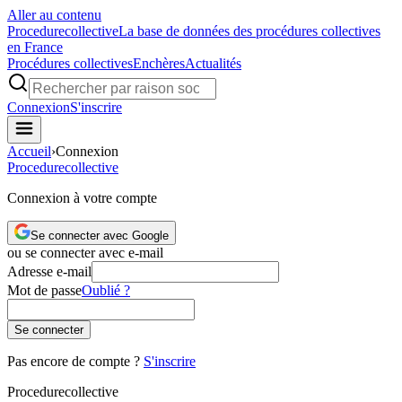
Aller au contenu
Procedure
collective
La base de données des procédures collectives
en France
Procédures collectives
Enchères
Actualités
Connexion
S'inscrire
Accueil
›
Connexion
Procedure
collective
Connexion à votre compte
Se connecter avec Google
ou se connecter avec e-mail
Adresse e-mail
Mot de passe
Oublié ?
Se connecter
Pas encore de compte ?
S'inscrire
Procedure
collective