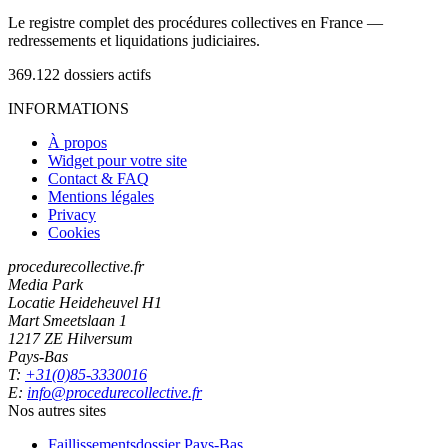
Le registre complet des procédures collectives en France —
redressements et liquidations judiciaires.
369.122
dossiers actifs
INFORMATIONS
À propos
Widget pour votre site
Contact & FAQ
Mentions légales
Privacy
Cookies
procedurecollective.fr
Media Park
Locatie Heideheuvel H1
Mart Smeetslaan 1
1217 ZE Hilversum
Pays-Bas
T:
+31(0)85-3330016
E:
info@procedurecollective.fr
Nos autres sites
Faillissementsdossier
Pays-Bas