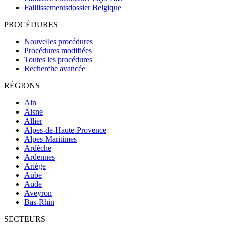
Faillissementsdossier
Belgique
PROCÉDURES
Nouvelles procédures
Procédures modifiées
Toutes les procédures
Recherche avancée
RÉGIONS
Ain
Aisne
Allier
Alpes-de-Haute-Provence
Alpes-Maritimes
Ardèche
Ardennes
Ariège
Aube
Aude
Aveyron
Bas-Rhin
SECTEURS