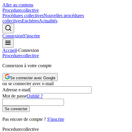
Aller au contenu
Procedure
collective
Procédures collectives
Nouvelles procédures
collectives
Enchères
Actualités
Connexion
S'inscrire
Accueil
›
Connexion
Procedure
collective
Connexion à votre compte
Se connecter avec Google
ou se connecter avec e-mail
Adresse e-mail
Mot de passe
Oublié ?
Se connecter
Pas encore de compte ?
S'inscrire
Procedure
collective