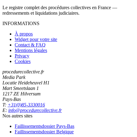
Le registre complet des procédures collectives en France —
redressements et liquidations judiciaires.
INFORMATIONS
À propos
Widget pour votre site
Contact & FAQ
Mentions légales
Privacy
Cookies
procedurecollective.fr
Media Park
Locatie Heideheuvel H1
Mart Smeetslaan 1
1217 ZE Hilversum
Pays-Bas
T:
+31(0)85-3330016
E:
info@procedurecollective.fr
Nos autres sites
Faillissementsdossier
Pays-Bas
Faillissementsdossier
Belgique