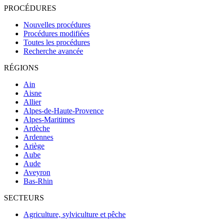
PROCÉDURES
Nouvelles procédures
Procédures modifiées
Toutes les procédures
Recherche avancée
RÉGIONS
Ain
Aisne
Allier
Alpes-de-Haute-Provence
Alpes-Maritimes
Ardèche
Ardennes
Ariège
Aube
Aude
Aveyron
Bas-Rhin
SECTEURS
Agriculture, sylviculture et pêche