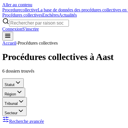
Aller au contenu
Procedure
collective
La base de données des procédures collectives en
Procédures collectives
Enchères
Actualités
Connexion
S'inscrire
Accueil
›
Procédures collectives
Procédures collectives à Aast
6
dossiers trouvés
Statut
Région
Tribunal
Secteur
Recherche avancée