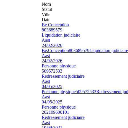
Nom
Statut
Ville
Date
Be.Conception
803689579
Liquidation judiciaire
Aast
24/02/2026
Be.Conception
803689579
Liquidation judiciaire
Aast
24/02/2026
Personne physique
509572533
Redressement judiciaire
Aast
04/05/2025
Personne physique
509572533
Redressement judi
Aast
04/05/2025
Personne physique
202109600101
Redressement judiciaire
Aast
10/09/2021