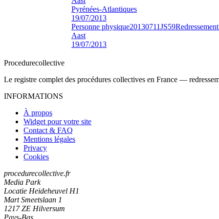
Aast
Pyrénées-Atlantiques
19/07/2013
Personne physique
20130711JS59
Redressement 
Aast
19/07/2013
Procedure
collective
Le registre complet des procédures collectives en France — redressemen
INFORMATIONS
À propos
Widget pour votre site
Contact & FAQ
Mentions légales
Privacy
Cookies
procedurecollective.fr
Media Park
Locatie Heideheuvel H1
Mart Smeetslaan 1
1217 ZE Hilversum
Pays-Bas