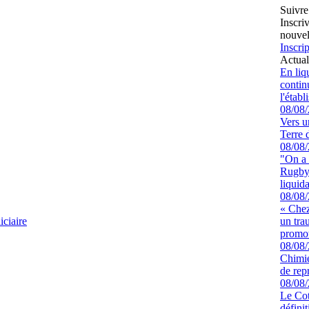
Suivre
Inscri
nouvel
Inscrip
Actual
En liq
continu
l'étab
08/08
Vers u
Terre 
08/08
"On a 
Rugby 
liquida
08/08
« Chez
ciaire
un tra
promot
08/08
Chimie
de rep
08/08
Le Cot
défini