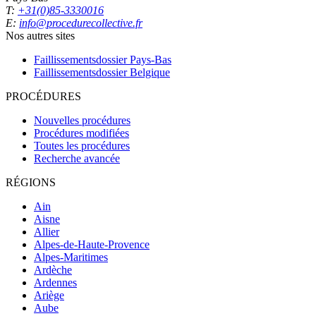
T:
+31(0)85-3330016
E:
info@procedurecollective.fr
Nos autres sites
Faillissementsdossier
Pays-Bas
Faillissementsdossier
Belgique
PROCÉDURES
Nouvelles procédures
Procédures modifiées
Toutes les procédures
Recherche avancée
RÉGIONS
Ain
Aisne
Allier
Alpes-de-Haute-Provence
Alpes-Maritimes
Ardèche
Ardennes
Ariège
Aube