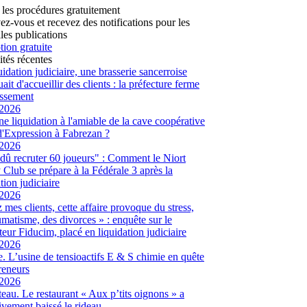
 les procédures gratuitement
vez-vous et recevez des notifications pour les
les publications
tion gratuite
ités récentes
uidation judiciaire, une brasserie sancerroise
ait d'accueillir des clients : la préfecture ferme
lissement
/2026
ne liquidation à l'amiable de la cave coopérative
d'Expression à Fabrezan ?
/2026
dû recruter 60 joueurs" : Comment le Niort
Club se prépare à la Fédérale 3 après la
tion judiciaire
/2026
 mes clients, cette affaire provoque du stress,
umatisme, des divorces » : enquête sur le
eur Fiducim, placé en liquidation judiciaire
/2026
. L’usine de tensioactifs E & S chimie en quête
reneurs
/2026
eau. Le restaurant « Aux p’tits oignons » a
tivement baissé le rideau