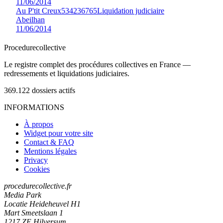
11/06/2014
Au P'tit Creux
534236765
Liquidation judiciaire
Abeilhan
11/06/2014
Procedure
collective
Le registre complet des procédures collectives en France —
redressements et liquidations judiciaires.
369.122
dossiers actifs
INFORMATIONS
À propos
Widget pour votre site
Contact & FAQ
Mentions légales
Privacy
Cookies
procedurecollective.fr
Media Park
Locatie Heideheuvel H1
Mart Smeetslaan 1
1217 ZE Hilversum