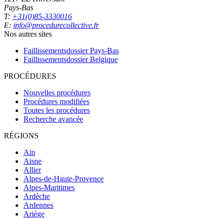
Pays-Bas
T:
+31(0)85-3330016
E:
info@procedurecollective.fr
Nos autres sites
Faillissementsdossier
Pays-Bas
Faillissementsdossier
Belgique
PROCÉDURES
Nouvelles procédures
Procédures modifiées
Toutes les procédures
Recherche avancée
RÉGIONS
Ain
Aisne
Allier
Alpes-de-Haute-Provence
Alpes-Maritimes
Ardèche
Ardennes
Ariège