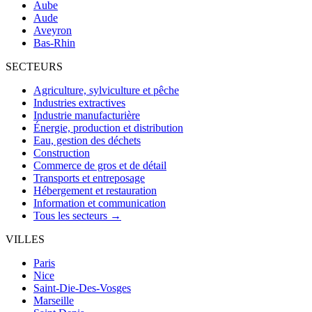
Aube
Aude
Aveyron
Bas-Rhin
SECTEURS
Agriculture, sylviculture et pêche
Industries extractives
Industrie manufacturière
Énergie, production et distribution
Eau, gestion des déchets
Construction
Commerce de gros et de détail
Transports et entreposage
Hébergement et restauration
Information et communication
Tous les secteurs →
VILLES
Paris
Nice
Saint-Die-Des-Vosges
Marseille