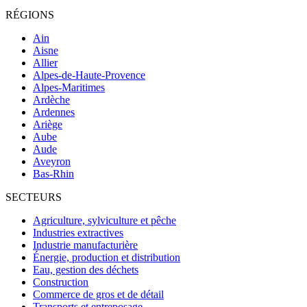
RÉGIONS
Ain
Aisne
Allier
Alpes-de-Haute-Provence
Alpes-Maritimes
Ardèche
Ardennes
Ariège
Aube
Aude
Aveyron
Bas-Rhin
SECTEURS
Agriculture, sylviculture et pêche
Industries extractives
Industrie manufacturière
Énergie, production et distribution
Eau, gestion des déchets
Construction
Commerce de gros et de détail
Transports et entreposage