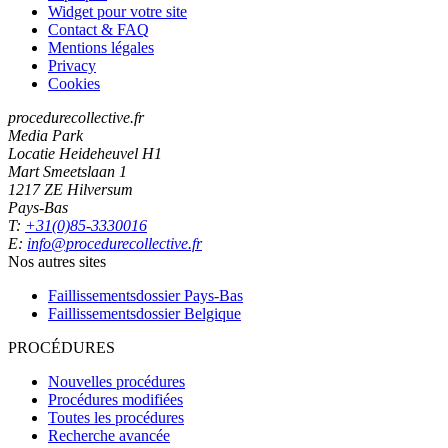
Widget pour votre site
Contact & FAQ
Mentions légales
Privacy
Cookies
procedurecollective.fr
Media Park
Locatie Heideheuvel H1
Mart Smeetslaan 1
1217 ZE Hilversum
Pays-Bas
T:
+31(0)85-3330016
E:
info@procedurecollective.fr
Nos autres sites
Faillissementsdossier
Pays-Bas
Faillissementsdossier
Belgique
PROCÉDURES
Nouvelles procédures
Procédures modifiées
Toutes les procédures
Recherche avancée