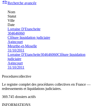
Recherche avancée
Nom
Statut
Ville
Date
Lorraine D'Etancheite
304646060
Clôture liquidation judiciaire
Agincourt
Meurthe-et-Moselle
31/10/2011
Lorraine D'Etancheite
304646060
Clôture liquidation
judiciaire
Agincourt
31/10/2011
Procedure
collective
Le registre complet des procédures collectives en France —
redressements et liquidations judiciaires.
369.745
dossiers actifs
INFORMATIONS