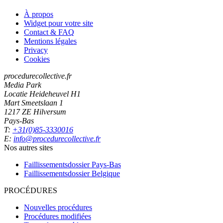
À propos
Widget pour votre site
Contact & FAQ
Mentions légales
Privacy
Cookies
procedurecollective.fr
Media Park
Locatie Heideheuvel H1
Mart Smeetslaan 1
1217 ZE Hilversum
Pays-Bas
T:
+31(0)85-3330016
E:
info@procedurecollective.fr
Nos autres sites
Faillissementsdossier
Pays-Bas
Faillissementsdossier
Belgique
PROCÉDURES
Nouvelles procédures
Procédures modifiées