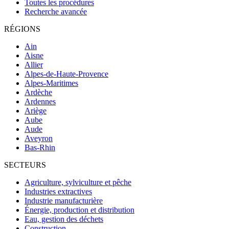
Toutes les procédures
Recherche avancée
RÉGIONS
Ain
Aisne
Allier
Alpes-de-Haute-Provence
Alpes-Maritimes
Ardèche
Ardennes
Ariège
Aube
Aude
Aveyron
Bas-Rhin
SECTEURS
Agriculture, sylviculture et pêche
Industries extractives
Industrie manufacturière
Énergie, production et distribution
Eau, gestion des déchets
Construction