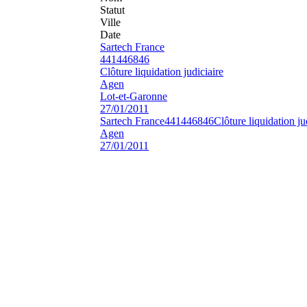
Statut
Ville
Date
Sartech France
441446846
Clôture liquidation judiciaire
Agen
Lot-et-Garonne
27/01/2011
Sartech France
441446846
Clôture liquidation ju
Agen
27/01/2011