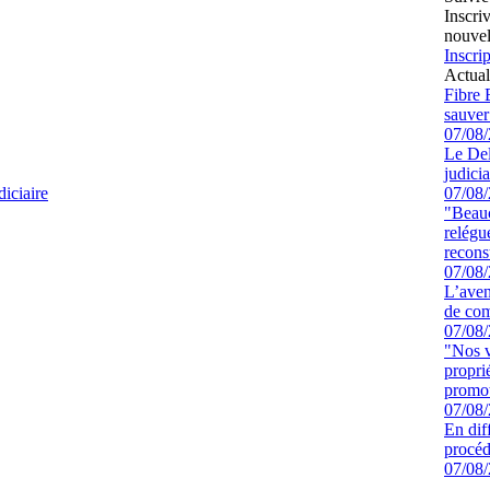
Inscri
nouvel
Inscrip
Actual
Fibre 
sauver
07/08
Le Del
judicia
diciaire
07/08
"Beauc
relégu
recons
07/08
L’aven
de com
07/08
"Nos v
propri
promot
07/08
En dif
procéd
07/08