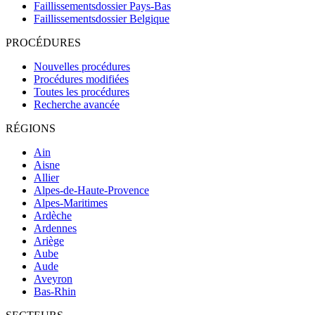
Faillissementsdossier
Pays-Bas
Faillissementsdossier
Belgique
PROCÉDURES
Nouvelles procédures
Procédures modifiées
Toutes les procédures
Recherche avancée
RÉGIONS
Ain
Aisne
Allier
Alpes-de-Haute-Provence
Alpes-Maritimes
Ardèche
Ardennes
Ariège
Aube
Aude
Aveyron
Bas-Rhin