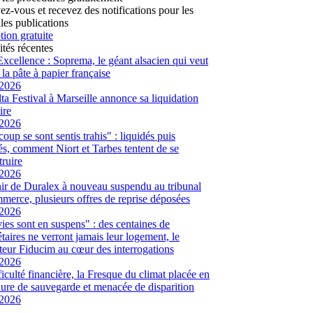
vez-vous et recevez des notifications pour les
les publications
tion gratuite
ités récentes
Excellence : Soprema, le géant alsacien qui veut
 la pâte à papier française
/2026
ta Festival à Marseille annonce sa liquidation
ire
/2026
oup se sont sentis trahis" : liquidés puis
és, comment Niort et Tarbes tentent de se
truire
/2026
ir de Duralex à nouveau suspendu au tribunal
merce, plusieurs offres de reprise déposées
/2026
ies sont en suspens" : des centaines de
étaires ne verront jamais leur logement, le
eur Fiducim au cœur des interrogations
/2026
ficulté financière, la Fresque du climat placée en
ure de sauvegarde et menacée de disparition
/2026