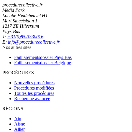
procedurecollective.fr
Media Park
Locatie Heideheuvel H1
Mart Smeetslaan 1
1217 ZE Hilversum
Pays-Bas
T:
+31(0)85-3330016
E:
info@procedurecollective.fr
Nos autres sites
Faillissementsdossier
Pays-Bas
Faillissementsdossier
Belgique
PROCÉDURES
Nouvelles procédures
Procédures modifiées
Toutes les procédures
Recherche avancée
RÉGIONS
Ain
Aisne
Allier