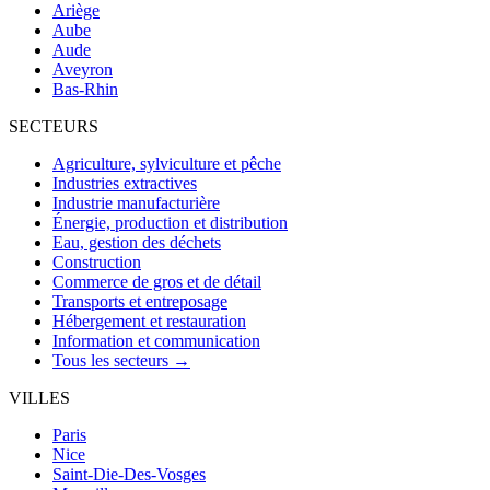
Ariège
Aube
Aude
Aveyron
Bas-Rhin
SECTEURS
Agriculture, sylviculture et pêche
Industries extractives
Industrie manufacturière
Énergie, production et distribution
Eau, gestion des déchets
Construction
Commerce de gros et de détail
Transports et entreposage
Hébergement et restauration
Information et communication
Tous les secteurs →
VILLES
Paris
Nice
Saint-Die-Des-Vosges