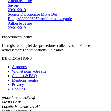
Aillon-le-Jeune
Savoie
29/01/2019
Societe D'Economie Mixte Des
Bauges
380922625
Procédure sauvegarde
Aillon-le-Jeune
29/01/2019
Procedure
collective
Le registre complet des procédures collectives en France —
redressements et liquidations judiciaires.
INFORMATIONS
À propos
Widget pour votre site
Contact & FAQ
Mentions légales
Privacy
Cookies
procedurecollective.fr
Media Park
Locatie Heideheuvel H1
Mart Smeetslaan 1