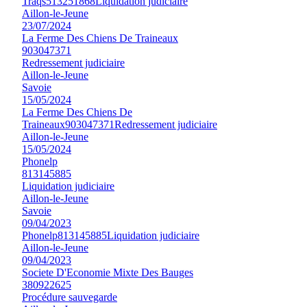
Traqs
513251868
Liquidation judiciaire
Aillon-le-Jeune
23/07/2024
La Ferme Des Chiens De Traineaux
903047371
Redressement judiciaire
Aillon-le-Jeune
Savoie
15/05/2024
La Ferme Des Chiens De
Traineaux
903047371
Redressement judiciaire
Aillon-le-Jeune
15/05/2024
Phonelp
813145885
Liquidation judiciaire
Aillon-le-Jeune
Savoie
09/04/2023
Phonelp
813145885
Liquidation judiciaire
Aillon-le-Jeune
09/04/2023
Societe D'Economie Mixte Des Bauges
380922625
Procédure sauvegarde