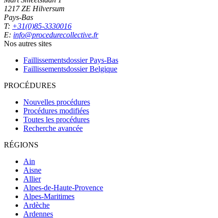
1217 ZE Hilversum
Pays-Bas
T:
+31(0)85-3330016
E:
info@procedurecollective.fr
Nos autres sites
Faillissementsdossier
Pays-Bas
Faillissementsdossier
Belgique
PROCÉDURES
Nouvelles procédures
Procédures modifiées
Toutes les procédures
Recherche avancée
RÉGIONS
Ain
Aisne
Allier
Alpes-de-Haute-Provence
Alpes-Maritimes
Ardèche
Ardennes