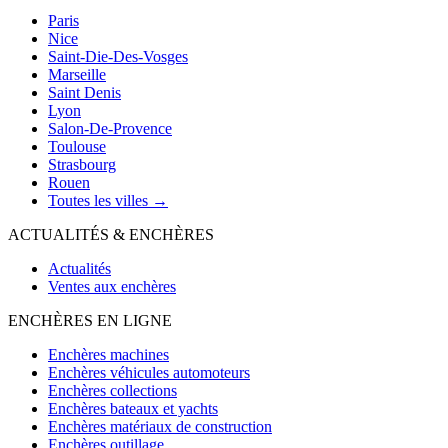
Paris
Nice
Saint-Die-Des-Vosges
Marseille
Saint Denis
Lyon
Salon-De-Provence
Toulouse
Strasbourg
Rouen
Toutes les villes →
ACTUALITÉS & ENCHÈRES
Actualités
Ventes aux enchères
ENCHÈRES EN LIGNE
Enchères machines
Enchères véhicules automoteurs
Enchères collections
Enchères bateaux et yachts
Enchères matériaux de construction
Enchères outillage