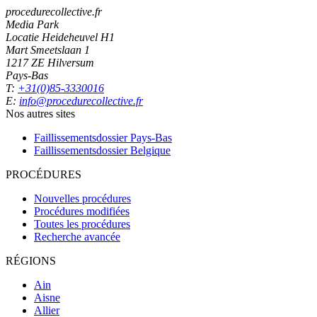
procedurecollective.fr
Media Park
Locatie Heideheuvel H1
Mart Smeetslaan 1
1217 ZE Hilversum
Pays-Bas
T:
+31(0)85-3330016
E:
info@procedurecollective.fr
Nos autres sites
Faillissementsdossier
Pays-Bas
Faillissementsdossier
Belgique
PROCÉDURES
Nouvelles procédures
Procédures modifiées
Toutes les procédures
Recherche avancée
RÉGIONS
Ain
Aisne
Allier