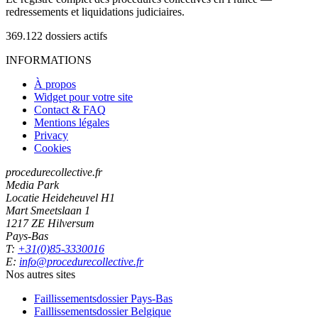
redressements et liquidations judiciaires.
369.122
dossiers actifs
INFORMATIONS
À propos
Widget pour votre site
Contact & FAQ
Mentions légales
Privacy
Cookies
procedurecollective.fr
Media Park
Locatie Heideheuvel H1
Mart Smeetslaan 1
1217 ZE Hilversum
Pays-Bas
T:
+31(0)85-3330016
E:
info@procedurecollective.fr
Nos autres sites
Faillissementsdossier
Pays-Bas
Faillissementsdossier
Belgique