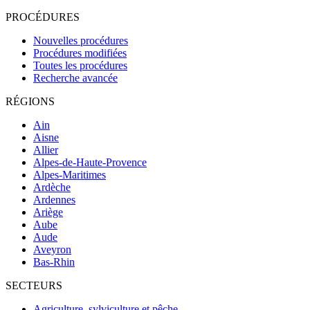
PROCÉDURES
Nouvelles procédures
Procédures modifiées
Toutes les procédures
Recherche avancée
RÉGIONS
Ain
Aisne
Allier
Alpes-de-Haute-Provence
Alpes-Maritimes
Ardèche
Ardennes
Ariège
Aube
Aude
Aveyron
Bas-Rhin
SECTEURS
Agriculture, sylviculture et pêche