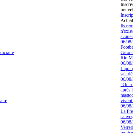
Inscri
nouvel
Inscrip
Actual
Ils re
n'exis
acquér
06/08
Footbal
diciaire
Girond
Rio M
06/08
Lippi 
salari
06/08
"On a 
après l
mastod
aire
vivent 
06/08
La Fre
sauve
06/08
Verrer
repris