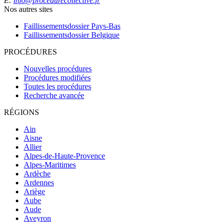
E:
info@procedurecollective.fr
Nos autres sites
Faillissementsdossier
Pays-Bas
Faillissementsdossier
Belgique
PROCÉDURES
Nouvelles procédures
Procédures modifiées
Toutes les procédures
Recherche avancée
RÉGIONS
Ain
Aisne
Allier
Alpes-de-Haute-Provence
Alpes-Maritimes
Ardèche
Ardennes
Ariège
Aube
Aude
Aveyron