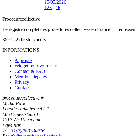
15/05/2026
1
2
3
…
9
›
Procedure
collective
Le registre complet des procédures collectives en France — redressemen
369.122
dossiers actifs
INFORMATIONS
À propos
Widget pour votre site
Contact & FAQ
Mentions légales
Privacy
Cookies
procedurecollective.fr
Media Park
Locatie Heideheuvel H1
Mart Smeetslaan 1
1217 ZE Hilversum
Pays-Bas
T:
+31(0)85-3330016