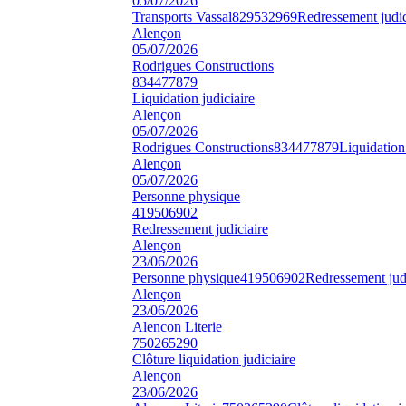
05/07/2026
Transports Vassal
829532969
Redressement judic
Alençon
05/07/2026
Rodrigues Constructions
834477879
Liquidation judiciaire
Alençon
05/07/2026
Rodrigues Constructions
834477879
Liquidation 
Alençon
05/07/2026
Personne physique
419506902
Redressement judiciaire
Alençon
23/06/2026
Personne physique
419506902
Redressement judi
Alençon
23/06/2026
Alencon Literie
750265290
Clôture liquidation judiciaire
Alençon
23/06/2026