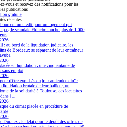
vez-vous et recevez des notifications pour les
les publications
tion gratuite
ités récentes
mboursent un crédit pour un logement qui
te pas, le scandale Fiducim touche plus de 1 000
eurs
/2026
l : au bord de la liquidation judicaire, les
ins de Bordeaux se séparent de leur entraîneur
avuba
/2026
placée en liquidation : une cinquantaine de
és sans emploi
/2026
peur d'être expulsés du jour au lendemain" :
a liquidation brutale de leur bailleur, un
onte de la solidarité à Toulouse, ces locataires
dans l ...
/2026
sque du climat placée en procédure de
garde
/2026
ie Duralex : le délai pour le dépôt des offres de
e s’achève ce jeudi pour tenter de sauver les 250