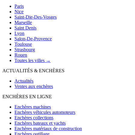
Paris
Nice
Saint-Die-Des-Vosges
Marseille
Saint Denis
Lyon
Salon-De-Provence
Toulouse
Strasbourg
Rouen
Toutes les villes →
ACTUALITÉS & ENCHÈRES
Actualités
Ventes aux enchères
ENCHÈRES EN LIGNE
Enchères machines
Enchères véhicules automoteurs
Enchères collections
Enchères bateaux et yachts
Enchères matériaux de construction
Enchères outillage