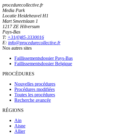
procedurecollective.fr
Media Park
Locatie Heideheuvel H1
Mart Smeetslaan 1
1217 ZE Hilversum
Pays-Bas
T:
+31(0)85-3330016
E:
info@procedurecollective.fr
Nos autres sites
Faillissementsdossier
Pays-Bas
Faillissementsdossier
Belgique
PROCÉDURES
Nouvelles procédures
Procédures modifiées
Toutes les procédures
Recherche avancée
RÉGIONS
Ain
Aisne
Allier